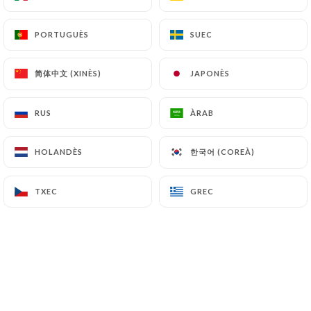
PORTUGUÈS
PORTUGUÈS
SUEC
SUEC
chambres et table d'hôtes
C
l'ABONDANCE D. valoració
简体中文 (XINÈS)
简体中文 (XINÈS)
JAPONÈS
JAPONÈS
5/5
27/05/2026
•
05:16
RUS
RUS
ÀRAB
ÀRAB
chambres et table d'hôtes
한국어 (COREÀ)
한국어 (COREÀ)
HOLANDÈS
HOLANDÈS
C
l'ABONDANCE D. valoració
5/5
TXEC
TXEC
GREC
GREC
22/05/2026
•
06:26
Nadine P. valoració
N
5/5
Super accueil, bien situé et très bonne
cuisine