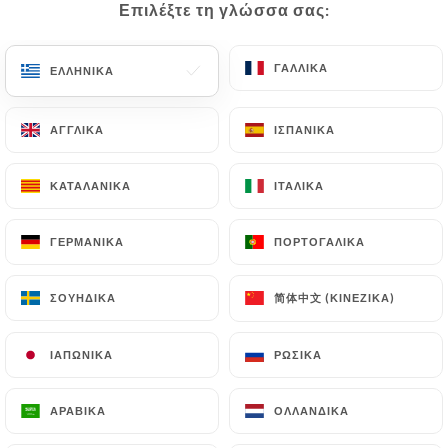
Επιλέξτε τη γλώσσα σας:
Επιλέξτε τη γλώσσα σας:
EL
ΜΕΝΟΎ
ΓΑΛΛΙΚΆ
ΓΑΛΛΙΚΆ
ΕΛΛΗΝΙΚΆ
ΕΛΛΗΝΙΚΆ
ΑΓΓΛΙΚΆ
ΑΓΓΛΙΚΆ
ΙΣΠΑΝΙΚΆ
ΙΣΠΑΝΙΚΆ
/
ΑΡΧΙΚΉ
ΕΠΑΦΉ
ΚΑΤΑΛΑΝΙΚΆ
ΚΑΤΑΛΑΝΙΚΆ
ΙΤΑΛΙΚΆ
ΙΤΑΛΙΚΆ
Επαφή
ΓΕΡΜΑΝΙΚΆ
ΓΕΡΜΑΝΙΚΆ
ΠΟΡΤΟΓΑΛΙΚΆ
ΠΟΡΤΟΓΑΛΙΚΆ
简体中文 (ΚΙΝΈΖΙΚΑ)
简体中文 (ΚΙΝΈΖΙΚΑ)
ΣΟΥΗΔΙΚΆ
ΣΟΥΗΔΙΚΆ
ΙΑΠΩΝΙΚΆ
ΙΑΠΩΝΙΚΆ
ΡΩΣΙΚΆ
ΡΩΣΙΚΆ
LE 1847
ΑΡΑΒΙΚΆ
ΑΡΑΒΙΚΆ
ΟΛΛΑΝΔΙΚΆ
ΟΛΛΑΝΔΙΚΆ