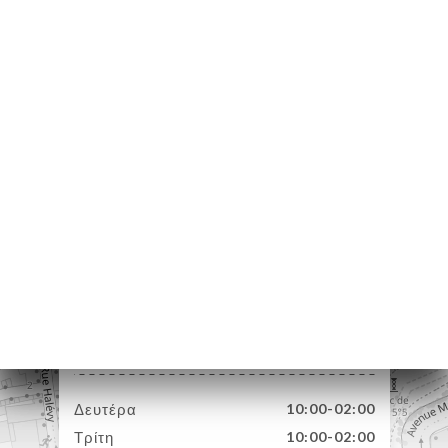
ΙΚΉ
ΤΗΣΗ
ΡΑΦΊΕΣ
ΤΙΚΉ
ΝΟΎ
ΠΟΣ
ΑΦΉ
15 Rue Massena
06000 Nice France
Δευτέρα
10:00-02:00
Τρίτη
10:00-02:00