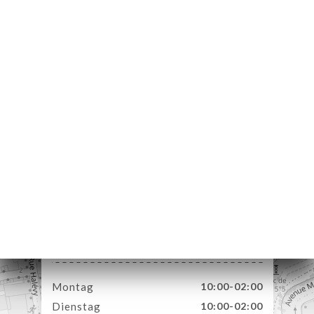
ART
VIEREN
ERIE
RTUNG
NÜ
SSE
TAKT
15 Rue Massena
06000 Nice France
Montag
10:00-02:00
Dienstag
10:00-02:00