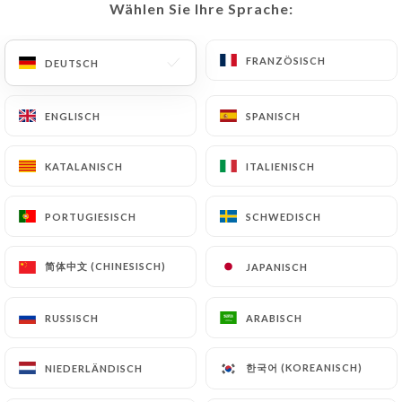
Wählen Sie Ihre Sprache:
Wählen Sie Ihre Sprache:
DE
MENÜ
FRANZÖSISCH
FRANZÖSISCH
DEUTSCH
DEUTSCH
ENGLISCH
ENGLISCH
SPANISCH
SPANISCH
/
START
KONTAKT
KATALANISCH
KATALANISCH
ITALIENISCH
ITALIENISCH
Kontakt
PORTUGIESISCH
PORTUGIESISCH
SCHWEDISCH
SCHWEDISCH
简体中文 (CHINESISCH)
简体中文 (CHINESISCH)
JAPANISCH
JAPANISCH
RUSSISCH
RUSSISCH
ARABISCH
ARABISCH
LE 1847
한국어 (KOREANISCH)
한국어 (KOREANISCH)
NIEDERLÄNDISCH
NIEDERLÄNDISCH