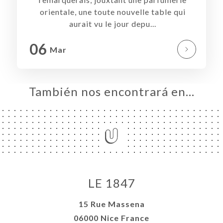
CIO
orientale, une toute nouvelle table qui
ERVA
aurait vu le jour depu...
ERÍA
06
Mar
EÑA
NÚ
NSA
También nos encontrará en…
ACTO
LE 1847
15 Rue Massena
06000 Nice France