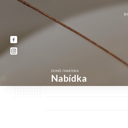
D
/
DOMŮ
NABÍDKA
Nabídka